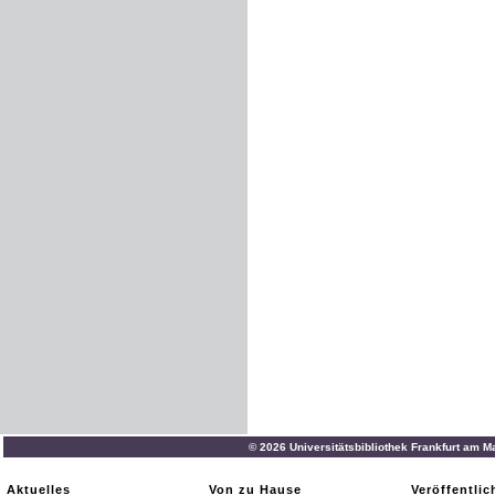
© 2026 Universitätsbibliothek Frankfurt am M
Aktuelles
Von zu Hause
Veröffentli