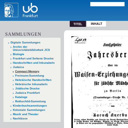
INHALT
TITEL
SAMMLUNGEN
Digitale Sammlungen
Archiv der
Universitätsbibliothek JCS
Biologie
Frankfurt und Seltene Drucke
Handschriften und Inkunabeln
Judaica
Compact Memory
Freimann-Sammlung
Hebräische Handschriften
Hebräische Inkunabeln
Jiddische Drucke
Judaica Frankfurt
Kataloge
Rothschild-Sammlung
Kinderbuchsammlungen
Koloniale Sammlungen
Musik und Theater
Nachlässe