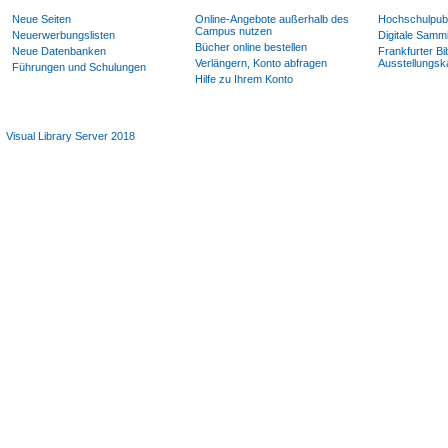
Neue Seiten
Online-Angebote außerhalb des
Hochschulpubl
Campus nutzen
Neuerwerbungslisten
Digitale Samm
Bücher online bestellen
Neue Datenbanken
Frankfurter Bi
Verlängern, Konto abfragen
Ausstellungsk
Führungen und Schulungen
Hilfe zu Ihrem Konto
Visual Library Server 2018