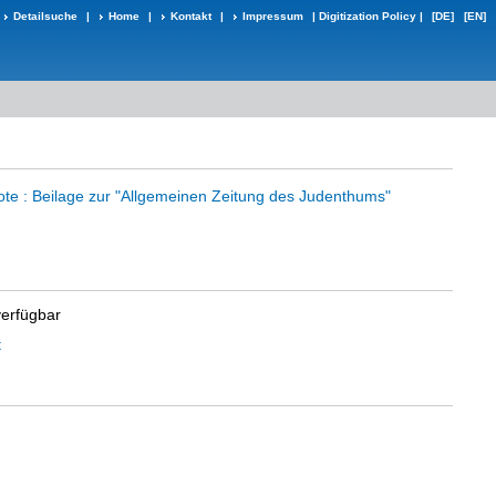
Detailsuche
|
Home
|
Kontakt
|
Impressum
|
Digitization Policy
|
[DE]
[EN]
e : Beilage zur "Allgemeinen Zeitung des Judenthums"
verfügbar
t