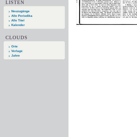
LISTEN
Neuzugänge
Alle Periodika
Alle Titel
Kalender
CLOUDS
Orte
Verlage
Jahre