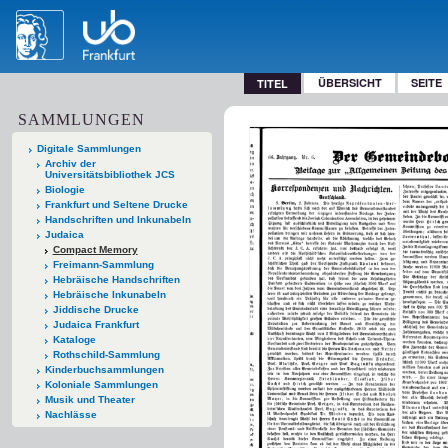
ÜBERSICHT
SEITE
TITEL
SAMMLUNGEN
Digitale Sammlungen
Archiv der
Universitätsbibliothek JCS
Biologie
Frankfurt und Seltene Drucke
Handschriften und Inkunabeln
Judaica
Compact Memory
Freimann-Sammlung
Hebräische Handschriften
Hebräische Inkunabeln
Jiddische Drucke
Judaica Frankfurt
Kataloge
Rothschild-Sammlung
Kinderbuchsammlungen
Koloniale Sammlungen
Musik und Theater
Nachlässe