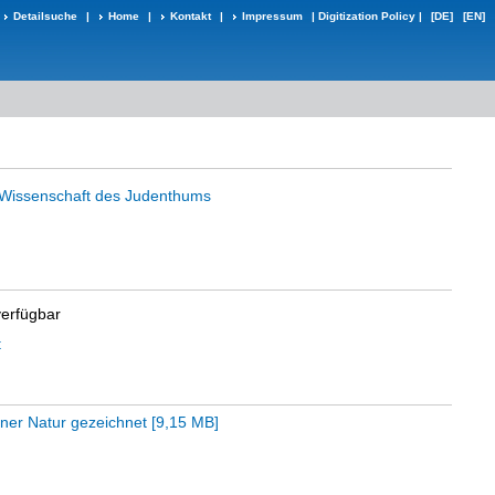
Detailsuche
|
Home
|
Kontakt
|
Impressum
|
Digitization Policy
|
[DE]
[EN]
 Wissenschaft des Judenthums
verfügbar
t
iner Natur gezeichnet
[
9,15 MB
]