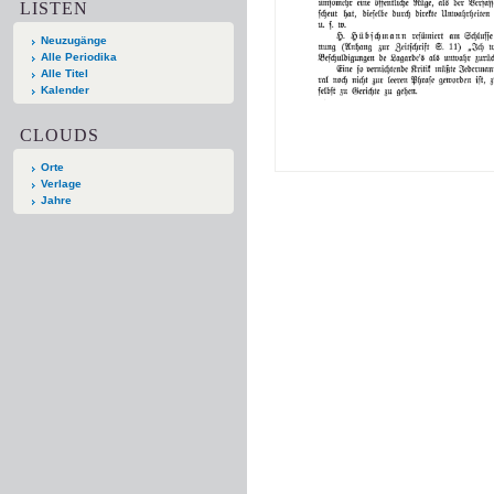
LISTEN
Neuzugänge
Alle Periodika
Alle Titel
Kalender
CLOUDS
Orte
Verlage
Jahre