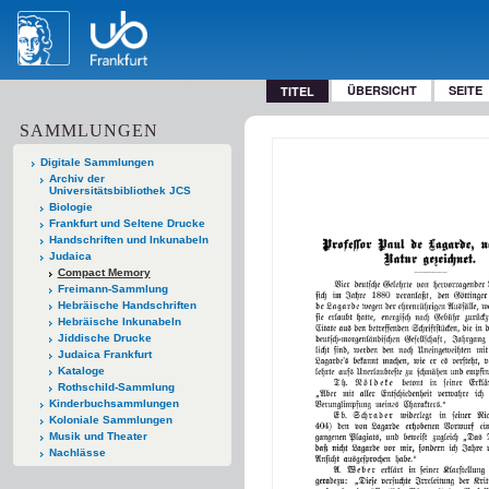
ÜBERSICHT
SEITE
TITEL
SAMMLUNGEN
Digitale Sammlungen
Archiv der
Universitätsbibliothek JCS
Biologie
Frankfurt und Seltene Drucke
Handschriften und Inkunabeln
Judaica
Compact Memory
Freimann-Sammlung
Hebräische Handschriften
Hebräische Inkunabeln
Jiddische Drucke
Judaica Frankfurt
Kataloge
Rothschild-Sammlung
Kinderbuchsammlungen
Koloniale Sammlungen
Musik und Theater
Nachlässe