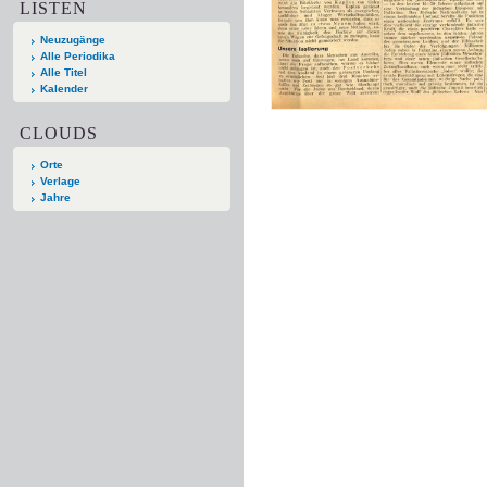
LISTEN
Neuzugänge
Alle Periodika
Alle Titel
Kalender
CLOUDS
Orte
Verlage
Jahre