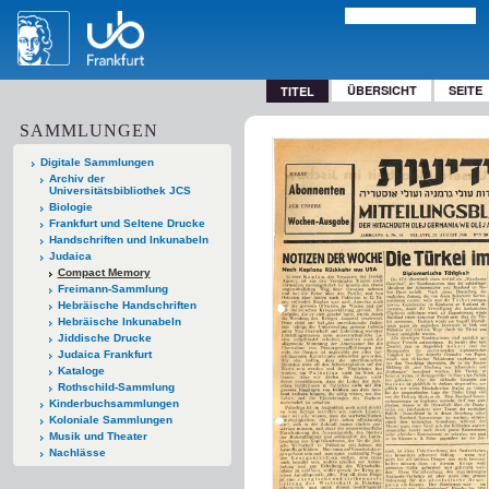
ÜBERSICHT
SEITE
TITEL
SAMMLUNGEN
Digitale Sammlungen
Archiv der
Universitätsbibliothek JCS
Biologie
Frankfurt und Seltene Drucke
Handschriften und Inkunabeln
Judaica
Compact Memory
Freimann-Sammlung
Hebräische Handschriften
Hebräische Inkunabeln
Jiddische Drucke
Judaica Frankfurt
Kataloge
Rothschild-Sammlung
Kinderbuchsammlungen
Koloniale Sammlungen
Musik und Theater
Nachlässe