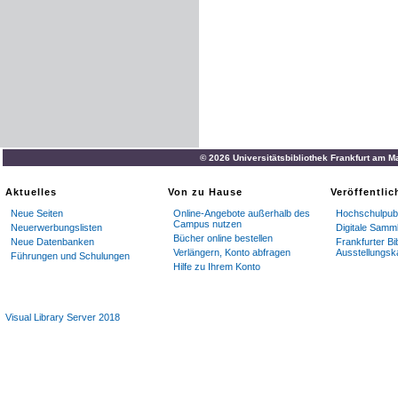
© 2026 Universitätsbibliothek Frankfurt am M
Aktuelles
Von zu Hause
Veröffentli
Neue Seiten
Online-Angebote außerhalb des
Hochschulpubl
Campus nutzen
Neuerwerbungslisten
Digitale Samm
Bücher online bestellen
Neue Datenbanken
Frankfurter Bi
Verlängern, Konto abfragen
Ausstellungsk
Führungen und Schulungen
Hilfe zu Ihrem Konto
Visual Library Server 2018