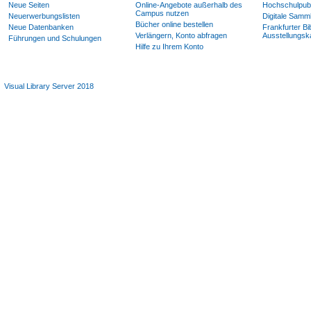
Neue Seiten
Online-Angebote außerhalb des
Hochschulpubl
Campus nutzen
Neuerwerbungslisten
Digitale Samm
Bücher online bestellen
Neue Datenbanken
Frankfurter Bi
Verlängern, Konto abfragen
Ausstellungsk
Führungen und Schulungen
Hilfe zu Ihrem Konto
Visual Library Server 2018