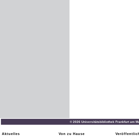
© 2026 Universitätsbibliothek Frankfurt am M
Aktuelles
Von zu Hause
Veröffentli