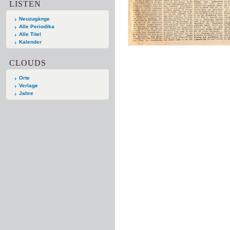
LISTEN
Neuzugänge
Alle Periodika
Alle Titel
Kalender
CLOUDS
Orte
Verlage
Jahre