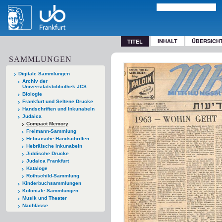
INHALT
ÜBERSICH
TITEL
SAMMLUNGEN
Digitale Sammlungen
Archiv der
Universitätsbibliothek JCS
Biologie
Frankfurt und Seltene Drucke
Handschriften und Inkunabeln
Judaica
Compact Memory
Freimann-Sammlung
Hebräische Handschriften
Hebräische Inkunabeln
Jiddische Drucke
Judaica Frankfurt
Kataloge
Rothschild-Sammlung
Kinderbuchsammlungen
Koloniale Sammlungen
Musik und Theater
Nachlässe