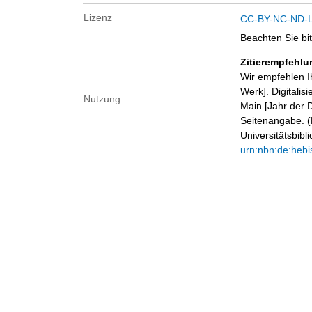
Lizenz
CC-BY-NC-ND-Li
Beachten Sie bi
Zitierempfehlu
Wir empfehlen I
Werk]. Digitalis
Nutzung
Main [Jahr der D
Seitenangabe. (B
Universitätsbib
urn:nbn:de:hebi