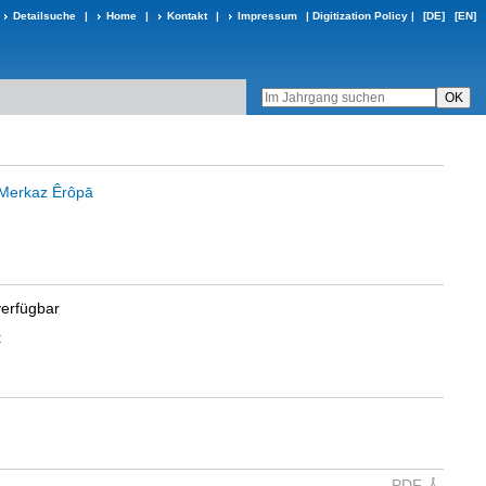
Detailsuche
|
Home
|
Kontakt
|
Impressum
|
Digitization Policy
|
[DE]
[EN]
 Merkaz Êrôpā
verfügbar
t
PDF