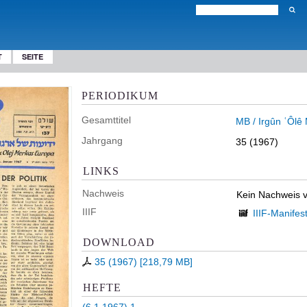
T
SEITE
PERIODIKUM
Gesamttitel
MB / Irgûn ʿÔlê
Jahrgang
35 (1967)
LINKS
Nachweis
Kein Nachweis 
IIIF
IIIF-Manifes
DOWNLOAD
35 (1967)
[
218,79 MB
]
HEFTE