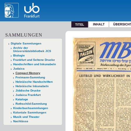
INHALT
ÜBERSICH
TITEL
SAMMLUNGEN
Digitale Sammlungen
Archiv der
Universitätsbibliothek JCS
Biologie
Frankfurt und Seltene Drucke
Handschriften und Inkunabeln
Judaica
Compact Memory
Freimann-Sammlung
Hebräische Handschriften
Hebräische Inkunabeln
Jiddische Drucke
Judaica Frankfurt
Kataloge
Rothschild-Sammlung
Kinderbuchsammlungen
Koloniale Sammlungen
Musik und Theater
Nachlässe