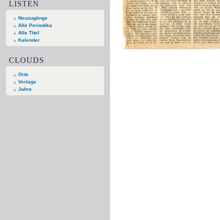
LISTEN
Neuzugänge
Alle Periodika
Alle Titel
Kalender
CLOUDS
Orte
Verlage
Jahre