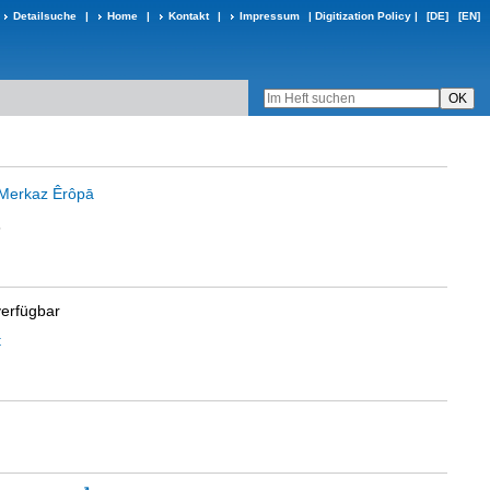
Detailsuche
|
Home
|
Kontakt
|
Impressum
|
Digitization Policy
|
[DE]
[EN]
 Merkaz Êrôpā
6
verfügbar
t