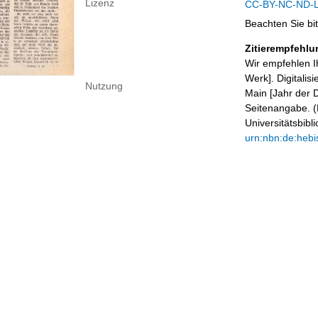
Lizenz
CC-BY-NC-ND-Li
Beachten Sie bi
Zitierempfehlu
Wir empfehlen I
Werk]. Digitalis
Nutzung
Main [Jahr der D
Seitenangabe. (B
Universitätsbib
urn:nbn:de:hebi