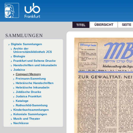
ÜBERSICHT
SEITE
TITEL
SAMMLUNGEN
Digitale Sammlungen
Archiv der
Universitätsbibliothek JCS
Biologie
Frankfurt und Seltene Drucke
Handschriften und Inkunabeln
Judaica
Compact Memory
Freimann-Sammlung
Hebräische Handschriften
Hebräische Inkunabeln
Jiddische Drucke
Judaica Frankfurt
Kataloge
Rothschild-Sammlung
Kinderbuchsammlungen
Koloniale Sammlungen
Musik und Theater
Nachlässe