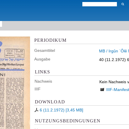
PERIODIKUM
Gesamttitel
MB / Irgûn ʿÔlê
Ausgabe
40 (11.2.1972) 
LINKS
Nachweis
Kein Nachweis 
IIIF
IIIF-Manifes
DOWNLOAD
6 (11.2.1972)
[
3,45 MB
]
NUTZUNGSBEDINGUNGEN