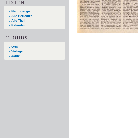
LISTEN
Neuzugänge
Alle Periodika
Alle Titel
Kalender
CLOUDS
Orte
Verlage
Jahre