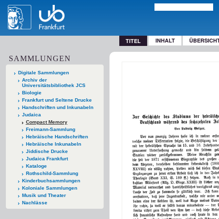
INHALT
ÜBERSICH
TITEL
SAMMLUNGEN
Digitale Sammlungen
Archiv der
Universitätsbibliothek JCS
Biologie
Frankfurt und Seltene Drucke
Handschriften und Inkunabeln
Judaica
Compact Memory
Freimann-Sammlung
Hebräische Handschriften
Hebräische Inkunabeln
Jiddische Drucke
Judaica Frankfurt
Kataloge
Rothschild-Sammlung
Kinderbuchsammlungen
Koloniale Sammlungen
Musik und Theater
Nachlässe