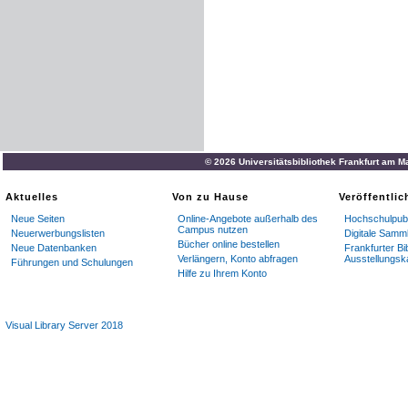
© 2026 Universitätsbibliothek Frankfurt am M
Aktuelles
Von zu Hause
Veröffentli
Neue Seiten
Online-Angebote außerhalb des
Hochschulpubl
Campus nutzen
Neuerwerbungslisten
Digitale Samm
Bücher online bestellen
Neue Datenbanken
Frankfurter Bi
Verlängern, Konto abfragen
Ausstellungsk
Führungen und Schulungen
Hilfe zu Ihrem Konto
Visual Library Server 2018