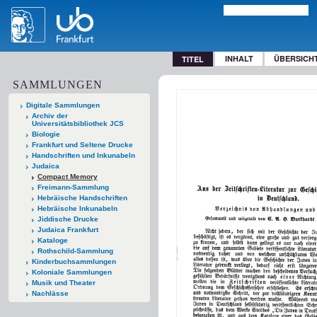
INHALT
ÜBERSICH
TITEL
SAMMLUNGEN
Digitale Sammlungen
Archiv der
Universitätsbibliothek JCS
Biologie
Frankfurt und Seltene Drucke
Handschriften und Inkunabeln
Judaica
Compact Memory
Freimann-Sammlung
Hebräische Handschriften
Hebräische Inkunabeln
Jiddische Drucke
Judaica Frankfurt
Kataloge
Rothschild-Sammlung
Kinderbuchsammlungen
Koloniale Sammlungen
Musik und Theater
Nachlässe