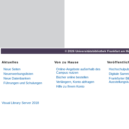
© 2026 Universitätsbibliothek Frankfurt am M
Aktuelles
Von zu Hause
Veröffentli
Neue Seiten
Online-Angebote außerhalb des
Hochschulpubl
Campus nutzen
Neuerwerbungslisten
Digitale Samm
Bücher online bestellen
Neue Datenbanken
Frankfurter Bi
Verlängern, Konto abfragen
Ausstellungsk
Führungen und Schulungen
Hilfe zu Ihrem Konto
Visual Library Server 2018