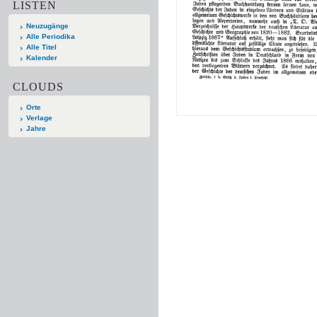
LISTEN
Neuzugänge
Alle Periodika
Alle Titel
Kalender
CLOUDS
Orte
Verlage
Jahre