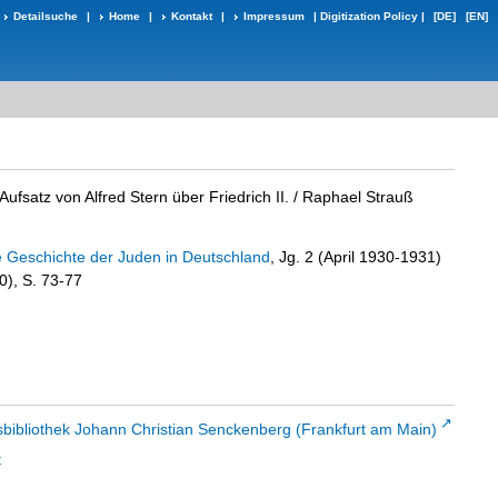
Detailsuche
|
Home
|
Kontakt
|
Impressum
|
Digitization Policy
|
[DE]
[EN]
fsatz von Alfred Stern über Friedrich II.
/ Raphael Strauß
die Geschichte der Juden in Deutschland
, Jg. 2 (April 1930-1931)
30), S. 73-77
sbibliothek Johann Christian Senckenberg (Frankfurt am Main)
t