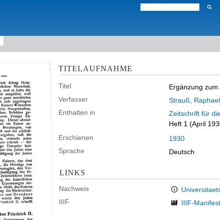
TITELAUFNAHME
Titel
Ergänzung zum Au
Verfasser
Strauß, Raphael
Enthalten in
Zeitschrift für 
Heft 1 (April 19
Erschienen
1930
Sprache
Deutsch
LINKS
Nachweis
Universitaet
IIIF
IIIF-Manifes