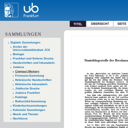
ÜBERSICHT
SEITE
TITEL
SAMMLUNGEN
Digitale Sammlungen
Archiv der
Universitätsbibliothek JCS
Biologie
Frankfurt und Seltene Drucke
Handschriften und Inkunabeln
Judaica
Compact Memory
Freimann-Sammlung
Hebräische Handschriften
Hebräische Inkunabeln
Jiddische Drucke
Judaica Frankfurt
Kataloge
Rothschild-Sammlung
Kinderbuchsammlungen
Koloniale Sammlungen
Musik und Theater
Nachlässe