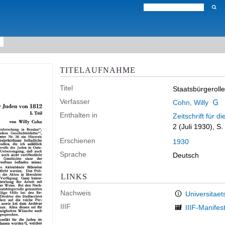
TITELAUFNAHME
Titel
Staatsbürgeroll
Verfasser
Cohn, Willy
Enthalten in
Zeitschrift für 
2 (Juli 1930), S
Erschienen
1930
Sprache
Deutsch
LINKS
Nachweis
Universitaet
IIIF
IIIF-Manifes