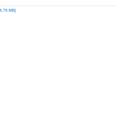
4,79 MB
]