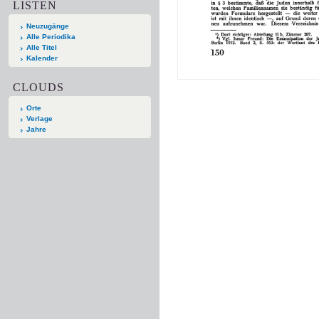
LISTEN
Neuzugänge
Alle Periodika
Alle Titel
Kalender
CLOUDS
Orte
Verlage
Jahre