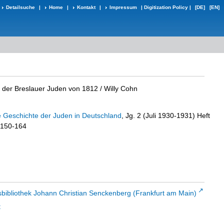
Detailsuche
|
Home
|
Kontakt
|
Impressum
|
Digitization Policy
|
[DE]
[EN]
e der Breslauer Juden von 1812
/ Willy Cohn
die Geschichte der Juden in Deutschland
, Jg. 2 (Juli 1930-1931) Heft
. 150-164
sbibliothek Johann Christian Senckenberg (Frankfurt am Main)
t