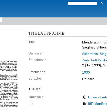
TITELAUFNAHME
Titel
Mendelssohn un
Siegfried Silbers
Verfasser
Silberstein, Sieg
Enthalten in
Zeitschrift für 
2 (Juli 1930), S.
Erschienen
1930
Sprache
Deutsch
LINKS
Nachweis
Universitaet
IIIF
IIIF-Manifes