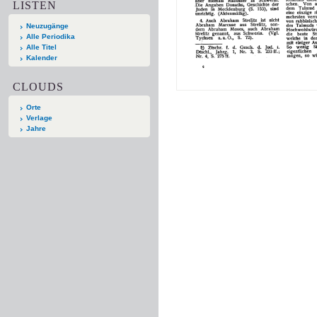
LISTEN
Neuzugänge
Alle Periodika
Alle Titel
Kalender
CLOUDS
Orte
Verlage
Jahre