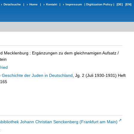
Detailsuche
|
Home
|
Kontakt
|
Impressum
|
Digitization Policy
|
[DE]
[EN]
d Mecklenburg
:
Ergänzungen zu dem gleichnamigen Aufsatz
/
tein
fried
die Geschichte der Juden in Deutschland
, Jg. 2 (Juli 1930-1931) Heft
 165
sbibliothek Johann Christian Senckenberg (Frankfurt am Main)
t