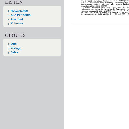
LISTEN
Neuzugänge
Alle Periodika
Alle Titel
Kalender
CLOUDS
Orte
Verlage
Jahre