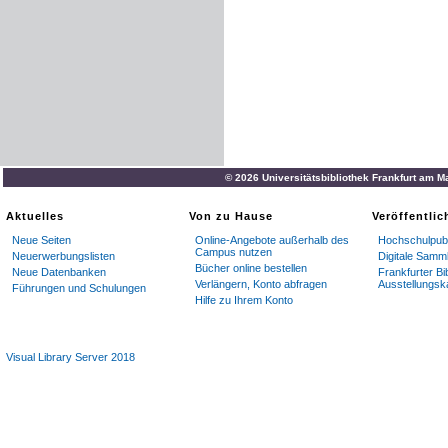
© 2026 Universitätsbibliothek Frankfurt am M
Aktuelles
Von zu Hause
Veröffentli
Neue Seiten
Online-Angebote außerhalb des
Hochschulpubl
Campus nutzen
Neuerwerbungslisten
Digitale Samm
Bücher online bestellen
Neue Datenbanken
Frankfurter Bi
Verlängern, Konto abfragen
Ausstellungsk
Führungen und Schulungen
Hilfe zu Ihrem Konto
Visual Library Server 2018