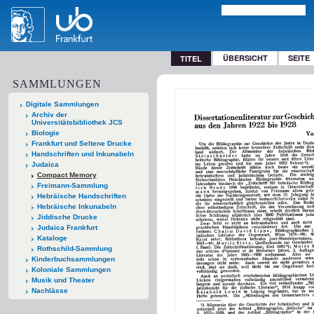
ÜBERSICHT
SEITE
TITEL
SAMMLUNGEN
Digitale Sammlungen
Archiv der
Universitätsbibliothek JCS
Biologie
Frankfurt und Seltene Drucke
Handschriften und Inkunabeln
Judaica
Compact Memory
Freimann-Sammlung
Hebräische Handschriften
Hebräische Inkunabeln
Jiddische Drucke
Judaica Frankfurt
Kataloge
Rothschild-Sammlung
Kinderbuchsammlungen
Koloniale Sammlungen
Musik und Theater
Nachlässe