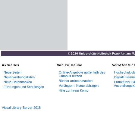
© 2026 Universitätsbibliothek Frankfurt am M
Aktuelles
Von zu Hause
Veröffentli
Neue Seiten
Online-Angebote außerhalb des
Hochschulpubl
Campus nutzen
Neuerwerbungslisten
Digitale Samm
Bücher online bestellen
Neue Datenbanken
Frankfurter Bi
Verlängern, Konto abfragen
Ausstellungsk
Führungen und Schulungen
Hilfe zu Ihrem Konto
Visual Library Server 2018