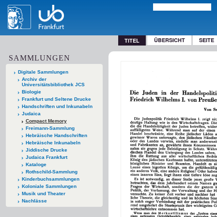
ÜBERSICHT
SEITE
TITEL
SAMMLUNGEN
Digitale Sammlungen
Archiv der
Universitätsbibliothek JCS
Biologie
Frankfurt und Seltene Drucke
Handschriften und Inkunabeln
Judaica
Compact Memory
Freimann-Sammlung
Hebräische Handschriften
Hebräische Inkunabeln
Jiddische Drucke
Judaica Frankfurt
Kataloge
Rothschild-Sammlung
Kinderbuchsammlungen
Koloniale Sammlungen
Musik und Theater
Nachlässe