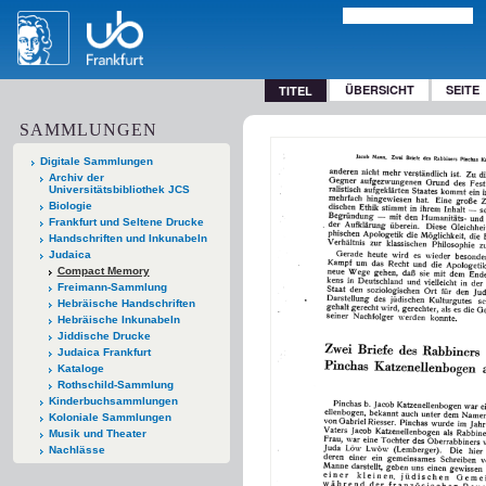
ÜBERSICHT
SEITE
TITEL
SAMMLUNGEN
Digitale Sammlungen
Archiv der
Universitätsbibliothek JCS
Biologie
Frankfurt und Seltene Drucke
Handschriften und Inkunabeln
Judaica
Compact Memory
Freimann-Sammlung
Hebräische Handschriften
Hebräische Inkunabeln
Jiddische Drucke
Judaica Frankfurt
Kataloge
Rothschild-Sammlung
Kinderbuchsammlungen
Koloniale Sammlungen
Musik und Theater
Nachlässe