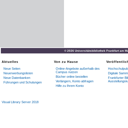
© 2026 Universitätsbibliothek Frankfurt am M
Aktuelles
Von zu Hause
Veröffentli
Neue Seiten
Online-Angebote außerhalb des
Hochschulpubl
Campus nutzen
Neuerwerbungslisten
Digitale Samm
Bücher online bestellen
Neue Datenbanken
Frankfurter Bi
Verlängern, Konto abfragen
Ausstellungsk
Führungen und Schulungen
Hilfe zu Ihrem Konto
Visual Library Server 2018