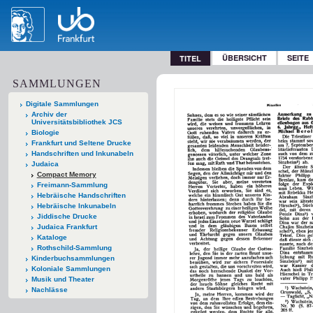
ÜBERSICHT
SEITE
TITEL
SAMMLUNGEN
Digitale Sammlungen
Archiv der
Universitätsbibliothek JCS
Biologie
Frankfurt und Seltene Drucke
Handschriften und Inkunabeln
Judaica
Compact Memory
Freimann-Sammlung
Hebräische Handschriften
Hebräische Inkunabeln
Jiddische Drucke
Judaica Frankfurt
Kataloge
Rothschild-Sammlung
Kinderbuchsammlungen
Koloniale Sammlungen
Musik und Theater
Nachlässe