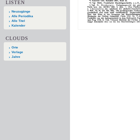
LISTEN
Neuzugänge
Alle Periodika
Alle Titel
Kalender
CLOUDS
Orte
Verlage
Jahre