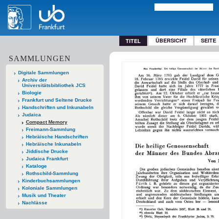
ÜBERSICHT
SEITE
TITEL
SAMMLUNGEN
Digitale Sammlungen
Archiv der
Universitätsbibliothek JCS
Biologie
Frankfurt und Seltene Drucke
Handschriften und Inkunabeln
Judaica
Compact Memory
Freimann-Sammlung
Hebräische Handschriften
Hebräische Inkunabeln
Jiddische Drucke
Judaica Frankfurt
Kataloge
Rothschild-Sammlung
Kinderbuchsammlungen
Koloniale Sammlungen
Musik und Theater
Nachlässe