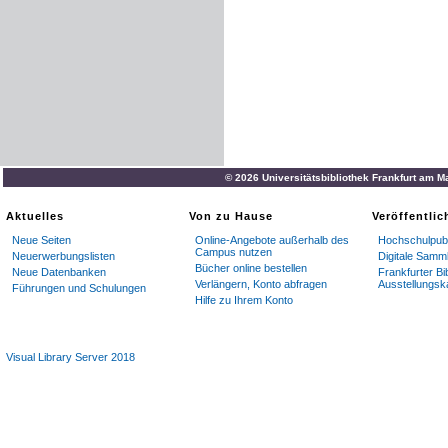
© 2026 Universitätsbibliothek Frankfurt am M
Aktuelles
Von zu Hause
Veröffentli
Neue Seiten
Online-Angebote außerhalb des
Hochschulpubl
Campus nutzen
Neuerwerbungslisten
Digitale Samm
Bücher online bestellen
Neue Datenbanken
Frankfurter Bi
Verlängern, Konto abfragen
Ausstellungsk
Führungen und Schulungen
Hilfe zu Ihrem Konto
Visual Library Server 2018