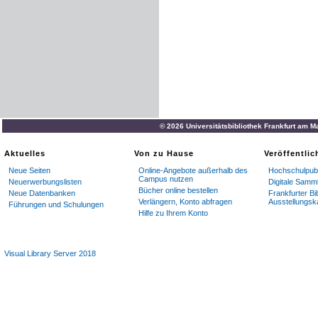
© 2026 Universitätsbibliothek Frankfurt am M
Aktuelles
Von zu Hause
Veröffentli
Neue Seiten
Online-Angebote außerhalb des
Hochschulpubl
Campus nutzen
Neuerwerbungslisten
Digitale Samm
Bücher online bestellen
Neue Datenbanken
Frankfurter Bi
Verlängern, Konto abfragen
Ausstellungsk
Führungen und Schulungen
Hilfe zu Ihrem Konto
Visual Library Server 2018