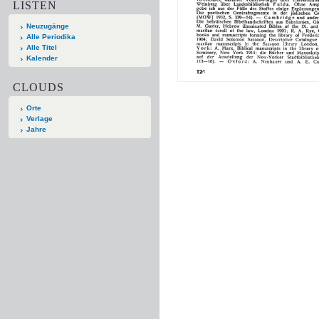
LISTEN
Neuzugänge
Alle Periodika
Alle Titel
Kalender
CLOUDS
Orte
Verlage
Jahre