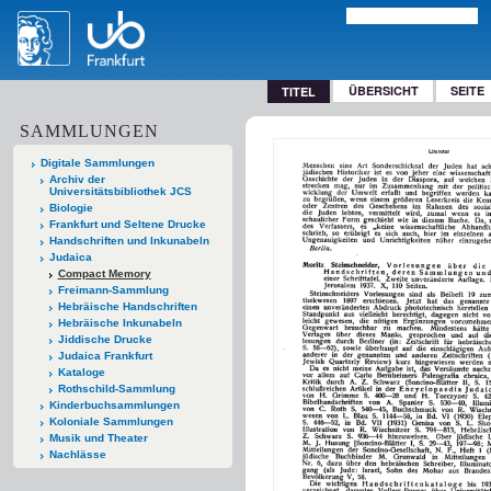
ÜBERSICHT
SEITE
TITEL
SAMMLUNGEN
Digitale Sammlungen
Archiv der
Universitätsbibliothek JCS
Biologie
Frankfurt und Seltene Drucke
Handschriften und Inkunabeln
Judaica
Compact Memory
Freimann-Sammlung
Hebräische Handschriften
Hebräische Inkunabeln
Jiddische Drucke
Judaica Frankfurt
Kataloge
Rothschild-Sammlung
Kinderbuchsammlungen
Koloniale Sammlungen
Musik und Theater
Nachlässe