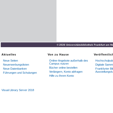
© 2026 Universitätsbibliothek Frankfurt am M
Aktuelles
Von zu Hause
Veröffentli
Neue Seiten
Online-Angebote außerhalb des
Hochschulpubl
Campus nutzen
Neuerwerbungslisten
Digitale Samm
Bücher online bestellen
Neue Datenbanken
Frankfurter Bi
Verlängern, Konto abfragen
Ausstellungsk
Führungen und Schulungen
Hilfe zu Ihrem Konto
Visual Library Server 2018