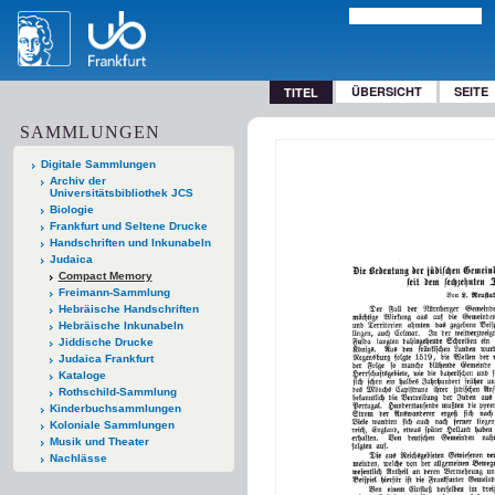
ÜBERSICHT
SEITE
TITEL
SAMMLUNGEN
Digitale Sammlungen
Archiv der
Universitätsbibliothek JCS
Biologie
Frankfurt und Seltene Drucke
Handschriften und Inkunabeln
Judaica
Compact Memory
Freimann-Sammlung
Hebräische Handschriften
Hebräische Inkunabeln
Jiddische Drucke
Judaica Frankfurt
Kataloge
Rothschild-Sammlung
Kinderbuchsammlungen
Koloniale Sammlungen
Musik und Theater
Nachlässe