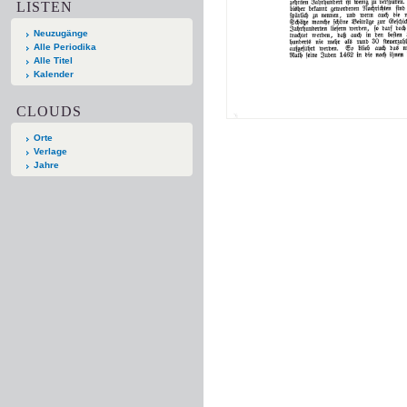
LISTEN
Neuzugänge
Alle Periodika
Alle Titel
Kalender
CLOUDS
Orte
Verlage
Jahre