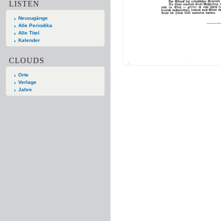
LISTEN
Neuzugänge
Alle Periodika
Alle Titel
Kalender
CLOUDS
Orte
Verlage
Jahre