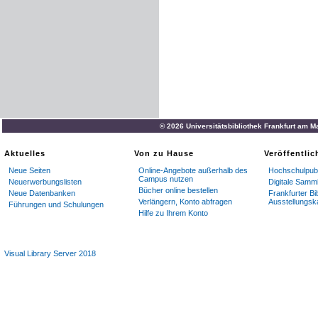
© 2026 Universitätsbibliothek Frankfurt am M
Aktuelles
Von zu Hause
Veröffentli
Neue Seiten
Online-Angebote außerhalb des
Hochschulpubl
Campus nutzen
Neuerwerbungslisten
Digitale Samm
Bücher online bestellen
Neue Datenbanken
Frankfurter Bi
Verlängern, Konto abfragen
Ausstellungsk
Führungen und Schulungen
Hilfe zu Ihrem Konto
Visual Library Server 2018