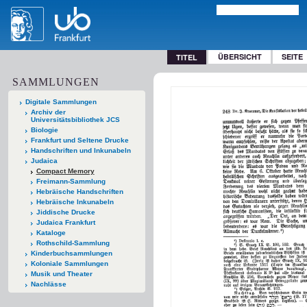
ÜBERSICHT
SEITE
TITEL
SAMMLUNGEN
Digitale Sammlungen
Archiv der
Universitätsbibliothek JCS
Biologie
Frankfurt und Seltene Drucke
Handschriften und Inkunabeln
Judaica
Compact Memory
Freimann-Sammlung
Hebräische Handschriften
Hebräische Inkunabeln
Jiddische Drucke
Judaica Frankfurt
Kataloge
Rothschild-Sammlung
Kinderbuchsammlungen
Koloniale Sammlungen
Musik und Theater
Nachlässe