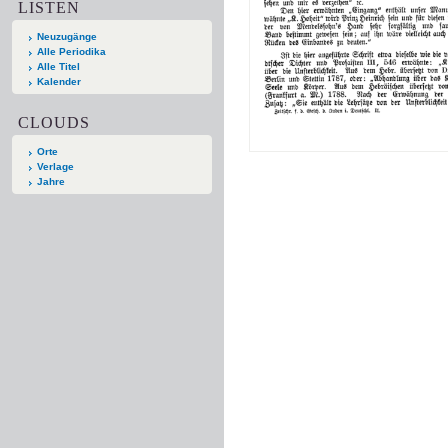
LISTEN
Neuzugänge
Alle Periodika
Alle Titel
Kalender
CLOUDS
Orte
Verlage
Jahre