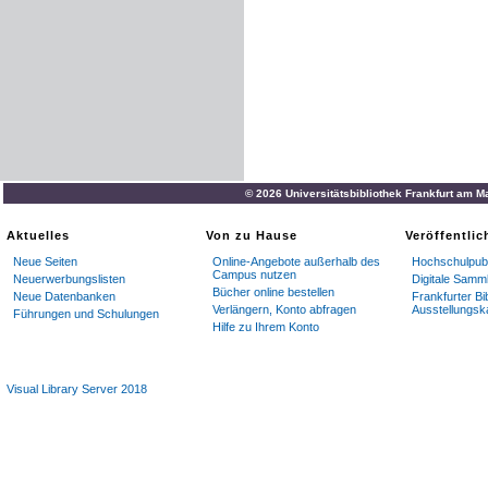
© 2026 Universitätsbibliothek Frankfurt am M
Aktuelles
Von zu Hause
Veröffentli
Neue Seiten
Online-Angebote außerhalb des
Hochschulpubl
Campus nutzen
Neuerwerbungslisten
Digitale Samm
Bücher online bestellen
Neue Datenbanken
Frankfurter Bi
Verlängern, Konto abfragen
Ausstellungsk
Führungen und Schulungen
Hilfe zu Ihrem Konto
Visual Library Server 2018