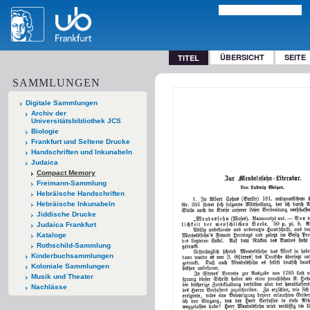
ÜBERSICHT
SEITE
TITEL
SAMMLUNGEN
Digitale Sammlungen
Archiv der
Universitätsbibliothek JCS
Biologie
Frankfurt und Seltene Drucke
Handschriften und Inkunabeln
Judaica
Compact Memory
Freimann-Sammlung
Hebräische Handschriften
Hebräische Inkunabeln
Jiddische Drucke
Judaica Frankfurt
Kataloge
Rothschild-Sammlung
Kinderbuchsammlungen
Koloniale Sammlungen
Musik und Theater
Nachlässe