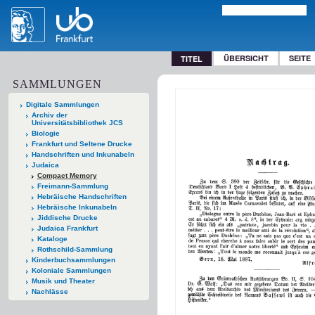
ÜBERSICHT
SEITE
TITEL
SAMMLUNGEN
Digitale Sammlungen
Archiv der
Universitätsbibliothek JCS
Biologie
Frankfurt und Seltene Drucke
Handschriften und Inkunabeln
Judaica
Compact Memory
Freimann-Sammlung
Hebräische Handschriften
Hebräische Inkunabeln
Jiddische Drucke
Judaica Frankfurt
Kataloge
Rothschild-Sammlung
Kinderbuchsammlungen
Koloniale Sammlungen
Musik und Theater
Nachlässe