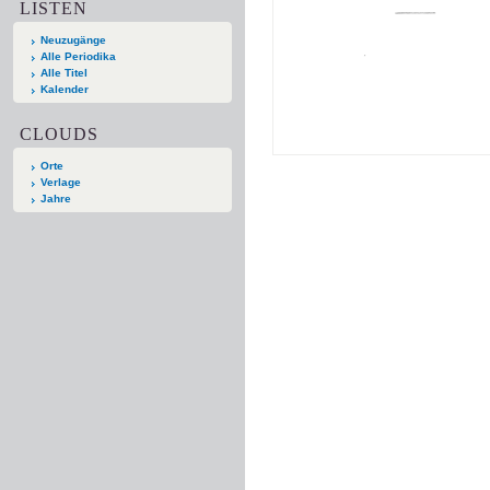
LISTEN
Neuzugänge
Alle Periodika
Alle Titel
Kalender
CLOUDS
Orte
Verlage
Jahre