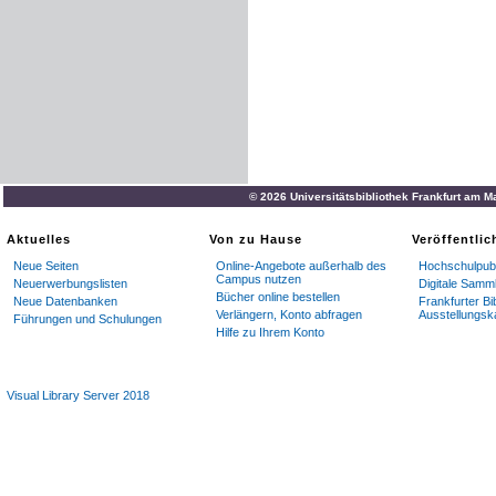
© 2026 Universitätsbibliothek Frankfurt am M
Aktuelles
Von zu Hause
Veröffentli
Neue Seiten
Online-Angebote außerhalb des
Hochschulpubl
Campus nutzen
Neuerwerbungslisten
Digitale Samm
Bücher online bestellen
Neue Datenbanken
Frankfurter Bi
Verlängern, Konto abfragen
Ausstellungsk
Führungen und Schulungen
Hilfe zu Ihrem Konto
Visual Library Server 2018