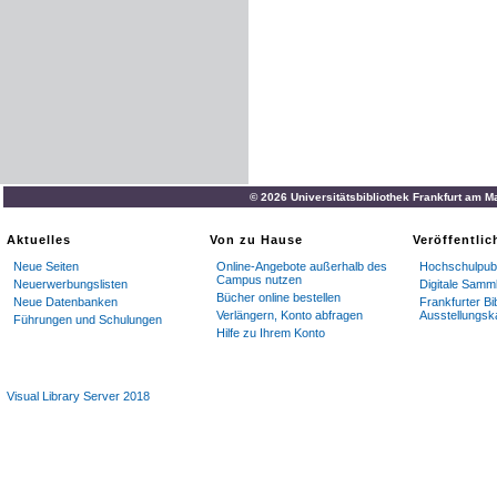
© 2026 Universitätsbibliothek Frankfurt am M
Aktuelles
Von zu Hause
Veröffentli
Neue Seiten
Online-Angebote außerhalb des
Hochschulpubl
Campus nutzen
Neuerwerbungslisten
Digitale Samm
Bücher online bestellen
Neue Datenbanken
Frankfurter Bi
Verlängern, Konto abfragen
Ausstellungsk
Führungen und Schulungen
Hilfe zu Ihrem Konto
Visual Library Server 2018