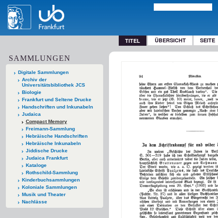
ÜBERSICHT
SEITE
TITEL
SAMMLUNGEN
Digitale Sammlungen
Archiv der
Universitätsbibliothek JCS
Biologie
Frankfurt und Seltene Drucke
Handschriften und Inkunabeln
Judaica
Compact Memory
Freimann-Sammlung
Hebräische Handschriften
Hebräische Inkunabeln
Jiddische Drucke
Judaica Frankfurt
Kataloge
Rothschild-Sammlung
Kinderbuchsammlungen
Koloniale Sammlungen
Musik und Theater
Nachlässe