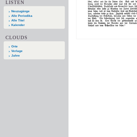
LISTEN
Neuzugänge
Alle Periodika
Alle Titel
Kalender
CLOUDS
Orte
Verlage
Jahre