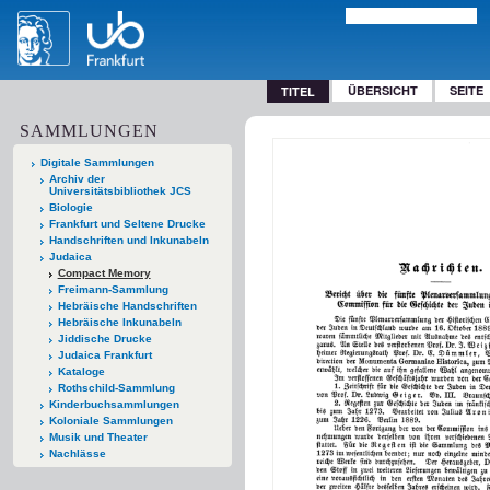
ÜBERSICHT
SEITE
TITEL
SAMMLUNGEN
Digitale Sammlungen
Archiv der
Universitätsbibliothek JCS
Biologie
Frankfurt und Seltene Drucke
Handschriften und Inkunabeln
Judaica
Compact Memory
Freimann-Sammlung
Hebräische Handschriften
Hebräische Inkunabeln
Jiddische Drucke
Judaica Frankfurt
Kataloge
Rothschild-Sammlung
Kinderbuchsammlungen
Koloniale Sammlungen
Musik und Theater
Nachlässe