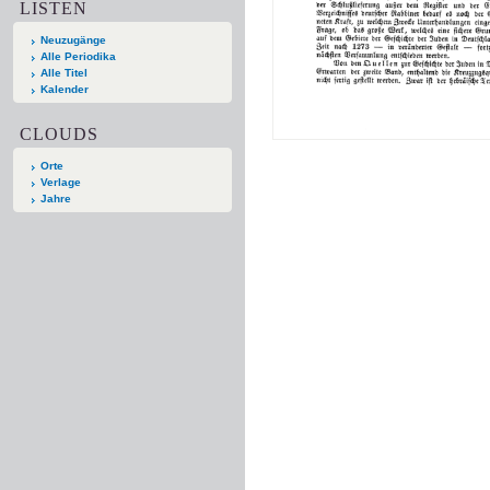
LISTEN
Neuzugänge
Alle Periodika
Alle Titel
Kalender
CLOUDS
Orte
Verlage
Jahre