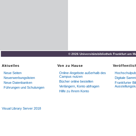
© 2026 Universitätsbibliothek Frankfurt am M
Aktuelles
Von zu Hause
Veröffentli
Neue Seiten
Online-Angebote außerhalb des
Hochschulpubl
Campus nutzen
Neuerwerbungslisten
Digitale Samm
Bücher online bestellen
Neue Datenbanken
Frankfurter Bi
Verlängern, Konto abfragen
Ausstellungsk
Führungen und Schulungen
Hilfe zu Ihrem Konto
Visual Library Server 2018