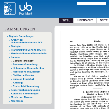
ÜBERSICHT
SEITE
TITEL
SAMMLUNGEN
Digitale Sammlungen
Archiv der
Universitätsbibliothek JCS
Biologie
Frankfurt und Seltene Drucke
Handschriften und Inkunabeln
Judaica
Compact Memory
Freimann-Sammlung
Hebräische Handschriften
Hebräische Inkunabeln
Jiddische Drucke
Judaica Frankfurt
Kataloge
Rothschild-Sammlung
Kinderbuchsammlungen
Koloniale Sammlungen
Musik und Theater
Nachlässe