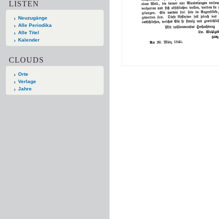
LISTEN
Neuzugänge
Alle Periodika
Alle Titel
Kalender
CLOUDS
Orte
Verlage
Jahre