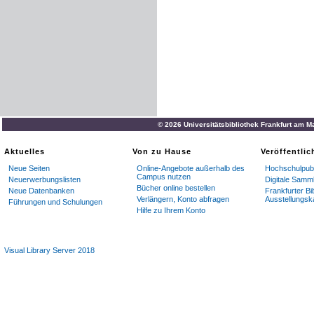
© 2026 Universitätsbibliothek Frankfurt am M
Aktuelles
Von zu Hause
Veröffentli
Neue Seiten
Online-Angebote außerhalb des
Hochschulpubl
Campus nutzen
Neuerwerbungslisten
Digitale Samm
Bücher online bestellen
Neue Datenbanken
Frankfurter Bi
Verlängern, Konto abfragen
Ausstellungsk
Führungen und Schulungen
Hilfe zu Ihrem Konto
Visual Library Server 2018