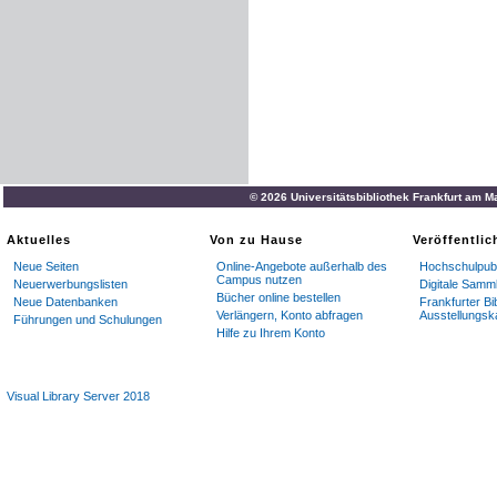
© 2026 Universitätsbibliothek Frankfurt am M
Aktuelles
Von zu Hause
Veröffentli
Neue Seiten
Online-Angebote außerhalb des
Hochschulpubl
Campus nutzen
Neuerwerbungslisten
Digitale Samm
Bücher online bestellen
Neue Datenbanken
Frankfurter Bi
Verlängern, Konto abfragen
Ausstellungsk
Führungen und Schulungen
Hilfe zu Ihrem Konto
Visual Library Server 2018