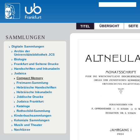
ÜBERSICHT
SEITE
TITEL
SAMMLUNGEN
Digitale Sammlungen
Archiv der
Universitätsbibliothek JCS
Biologie
Frankfurt und Seltene Drucke
Handschriften und Inkunabeln
Judaica
Compact Memory
Freimann-Sammlung
Hebräische Handschriften
Hebräische Inkunabeln
Jiddische Drucke
Judaica Frankfurt
Kataloge
Rothschild-Sammlung
Kinderbuchsammlungen
Koloniale Sammlungen
Musik und Theater
Nachlässe