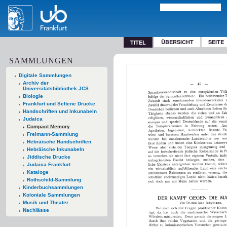
ÜBERSICHT
SEITE
TITEL
SAMMLUNGEN
Digitale Sammlungen
Archiv der
Universitätsbibliothek JCS
Biologie
Frankfurt und Seltene Drucke
Handschriften und Inkunabeln
Judaica
Compact Memory
Freimann-Sammlung
Hebräische Handschriften
Hebräische Inkunabeln
Jiddische Drucke
Judaica Frankfurt
Kataloge
Rothschild-Sammlung
Kinderbuchsammlungen
Koloniale Sammlungen
Musik und Theater
Nachlässe