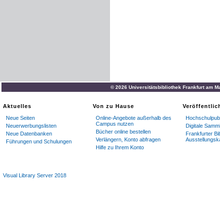
© 2026 Universitätsbibliothek Frankfurt am M
Aktuelles
Von zu Hause
Veröffentli
Neue Seiten
Online-Angebote außerhalb des
Hochschulpubl
Campus nutzen
Neuerwerbungslisten
Digitale Samm
Bücher online bestellen
Neue Datenbanken
Frankfurter Bi
Verlängern, Konto abfragen
Ausstellungsk
Führungen und Schulungen
Hilfe zu Ihrem Konto
Visual Library Server 2018