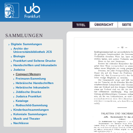
ÜBERSICHT
SEITE
TITEL
SAMMLUNGEN
Digitale Sammlungen
Archiv der
Universitätsbibliothek JCS
Biologie
Frankfurt und Seltene Drucke
Handschriften und Inkunabeln
Judaica
Compact Memory
Freimann-Sammlung
Hebräische Handschriften
Hebräische Inkunabeln
Jiddische Drucke
Judaica Frankfurt
Kataloge
Rothschild-Sammlung
Kinderbuchsammlungen
Koloniale Sammlungen
Musik und Theater
Nachlässe