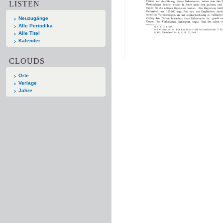
LISTEN
Neuzugänge
Alle Periodika
Alle Titel
Kalender
CLOUDS
Orte
Verlage
Jahre