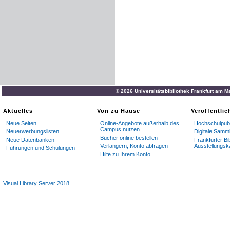
© 2026 Universitätsbibliothek Frankfurt am M
Aktuelles
Von zu Hause
Veröffentli
Neue Seiten
Online-Angebote außerhalb des
Hochschulpubl
Campus nutzen
Neuerwerbungslisten
Digitale Samm
Bücher online bestellen
Neue Datenbanken
Frankfurter Bi
Verlängern, Konto abfragen
Ausstellungsk
Führungen und Schulungen
Hilfe zu Ihrem Konto
Visual Library Server 2018