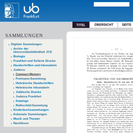
ÜBERSICHT
SEITE
TITEL
SAMMLUNGEN
Digitale Sammlungen
Archiv der
Universitätsbibliothek JCS
Biologie
Frankfurt und Seltene Drucke
Handschriften und Inkunabeln
Judaica
Compact Memory
Freimann-Sammlung
Hebräische Handschriften
Hebräische Inkunabeln
Jiddische Drucke
Judaica Frankfurt
Kataloge
Rothschild-Sammlung
Kinderbuchsammlungen
Koloniale Sammlungen
Musik und Theater
Nachlässe