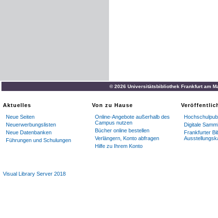
© 2026 Universitätsbibliothek Frankfurt am M
Aktuelles
Von zu Hause
Veröffentli
Neue Seiten
Online-Angebote außerhalb des
Hochschulpubl
Campus nutzen
Neuerwerbungslisten
Digitale Samm
Bücher online bestellen
Neue Datenbanken
Frankfurter Bi
Verlängern, Konto abfragen
Ausstellungsk
Führungen und Schulungen
Hilfe zu Ihrem Konto
Visual Library Server 2018