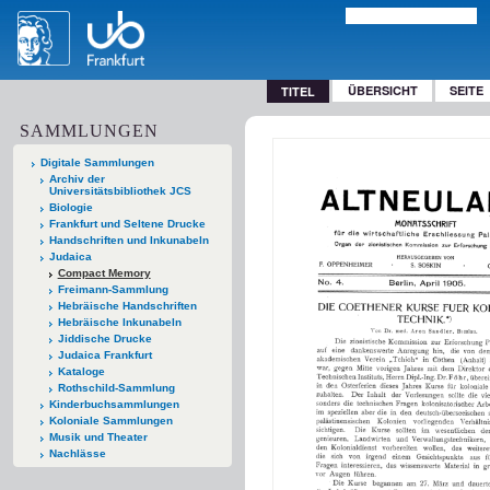
ÜBERSICHT
SEITE
TITEL
SAMMLUNGEN
Digitale Sammlungen
Archiv der
Universitätsbibliothek JCS
Biologie
Frankfurt und Seltene Drucke
Handschriften und Inkunabeln
Judaica
Compact Memory
Freimann-Sammlung
Hebräische Handschriften
Hebräische Inkunabeln
Jiddische Drucke
Judaica Frankfurt
Kataloge
Rothschild-Sammlung
Kinderbuchsammlungen
Koloniale Sammlungen
Musik und Theater
Nachlässe