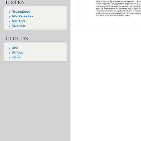
LISTEN
Neuzugänge
Alle Periodika
Alle Titel
Kalender
CLOUDS
Orte
Verlage
Jahre