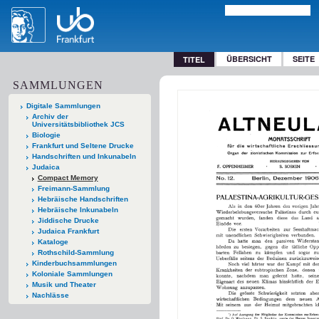
ÜBERSICHT
SEITE
TITEL
SAMMLUNGEN
Digitale Sammlungen
Archiv der
Universitätsbibliothek JCS
Biologie
Frankfurt und Seltene Drucke
Handschriften und Inkunabeln
Judaica
Compact Memory
Freimann-Sammlung
Hebräische Handschriften
Hebräische Inkunabeln
Jiddische Drucke
Judaica Frankfurt
Kataloge
Rothschild-Sammlung
Kinderbuchsammlungen
Koloniale Sammlungen
Musik und Theater
Nachlässe