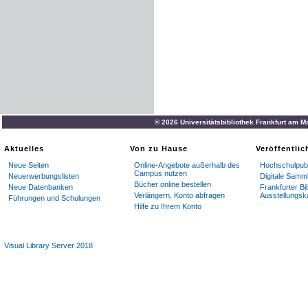
© 2026 Universitätsbibliothek Frankfurt am M
Aktuelles
Von zu Hause
Veröffentli
Neue Seiten
Online-Angebote außerhalb des
Hochschulpubl
Campus nutzen
Neuerwerbungslisten
Digitale Samm
Bücher online bestellen
Neue Datenbanken
Frankfurter Bi
Verlängern, Konto abfragen
Ausstellungsk
Führungen und Schulungen
Hilfe zu Ihrem Konto
Visual Library Server 2018