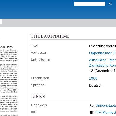
TITELAUFNAHME
Titel
Pflanzungsverein
Verfasser
Oppenheimer, F
Enthalten in
Altneuland : Mon
Zionistische Ko
12 (Dezember 1
Erschienen
1906
Sprache
Deutsch
LINKS
Nachweis
Universitaet
IIIF
IIIF-Manifes