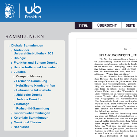
ÜBERSICHT
SEITE
TITEL
SAMMLUNGEN
Digitale Sammlungen
Archiv der
Universitätsbibliothek JCS
Biologie
Frankfurt und Seltene Drucke
Handschriften und Inkunabeln
Judaica
Compact Memory
Freimann-Sammlung
Hebräische Handschriften
Hebräische Inkunabeln
Jiddische Drucke
Judaica Frankfurt
Kataloge
Rothschild-Sammlung
Kinderbuchsammlungen
Koloniale Sammlungen
Musik und Theater
Nachlässe