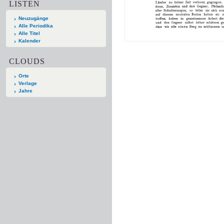
LISTEN
Neuzugänge
Alle Periodika
Alle Titel
Kalender
CLOUDS
Orte
Verlage
Jahre