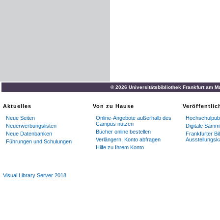
© 2026 Universitätsbibliothek Frankfurt am M
Aktuelles
Von zu Hause
Veröffentli
Neue Seiten
Online-Angebote außerhalb des
Hochschulpubl
Campus nutzen
Neuerwerbungslisten
Digitale Samm
Bücher online bestellen
Neue Datenbanken
Frankfurter Bi
Verlängern, Konto abfragen
Ausstellungsk
Führungen und Schulungen
Hilfe zu Ihrem Konto
Visual Library Server 2018