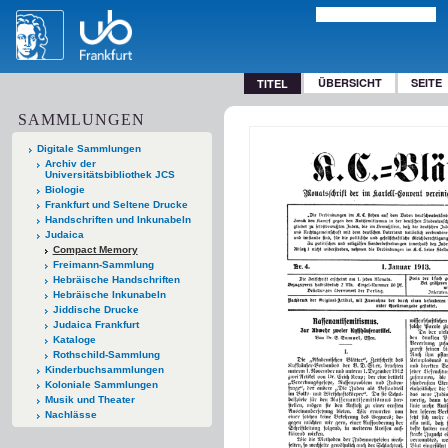
ÜBERSICHT
SEITE
TITEL
SAMMLUNGEN
Digitale Sammlungen
Archiv der
Universitätsbibliothek JCS
Biologie
Frankfurt und Seltene Drucke
Handschriften und Inkunabeln
Judaica
Compact Memory
Freimann-Sammlung
Hebräische Handschriften
Hebräische Inkunabeln
Jiddische Drucke
Judaica Frankfurt
Kataloge
Rothschild-Sammlung
Kinderbuchsammlungen
Koloniale Sammlungen
Musik und Theater
Nachlässe