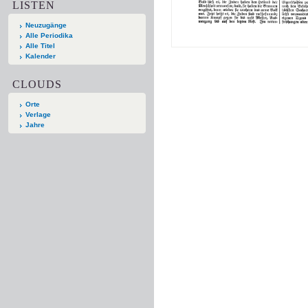
LISTEN
Neuzugänge
Alle Periodika
Alle Titel
Kalender
CLOUDS
Orte
Verlage
Jahre