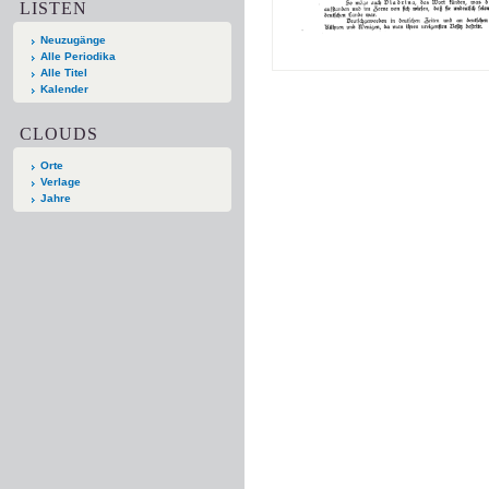
LISTEN
Neuzugänge
Alle Periodika
Alle Titel
Kalender
CLOUDS
Orte
Verlage
Jahre