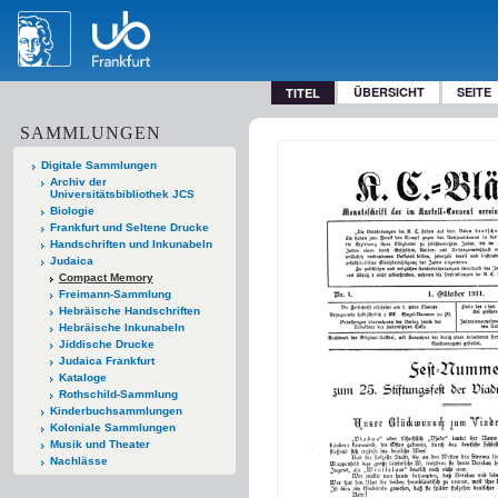
ÜBERSICHT
SEITE
TITEL
SAMMLUNGEN
Digitale Sammlungen
Archiv der
Universitätsbibliothek JCS
Biologie
Frankfurt und Seltene Drucke
Handschriften und Inkunabeln
Judaica
Compact Memory
Freimann-Sammlung
Hebräische Handschriften
Hebräische Inkunabeln
Jiddische Drucke
Judaica Frankfurt
Kataloge
Rothschild-Sammlung
Kinderbuchsammlungen
Koloniale Sammlungen
Musik und Theater
Nachlässe