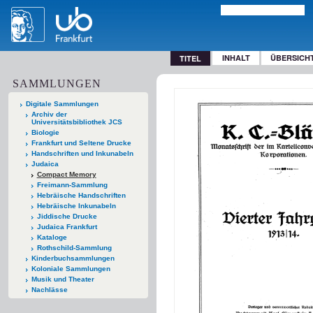
INHALT
ÜBERSICH
TITEL
SAMMLUNGEN
Digitale Sammlungen
Archiv der
Universitätsbibliothek JCS
Biologie
Frankfurt und Seltene Drucke
Handschriften und Inkunabeln
Judaica
Compact Memory
Freimann-Sammlung
Hebräische Handschriften
Hebräische Inkunabeln
Jiddische Drucke
Judaica Frankfurt
Kataloge
Rothschild-Sammlung
Kinderbuchsammlungen
Koloniale Sammlungen
Musik und Theater
Nachlässe