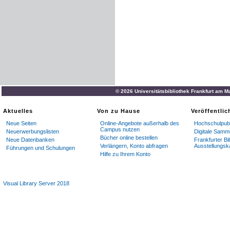
© 2026 Universitätsbibliothek Frankfurt am M
Aktuelles
Von zu Hause
Veröffentli
Neue Seiten
Online-Angebote außerhalb des
Hochschulpubl
Campus nutzen
Neuerwerbungslisten
Digitale Samm
Bücher online bestellen
Neue Datenbanken
Frankfurter Bi
Verlängern, Konto abfragen
Ausstellungsk
Führungen und Schulungen
Hilfe zu Ihrem Konto
Visual Library Server 2018