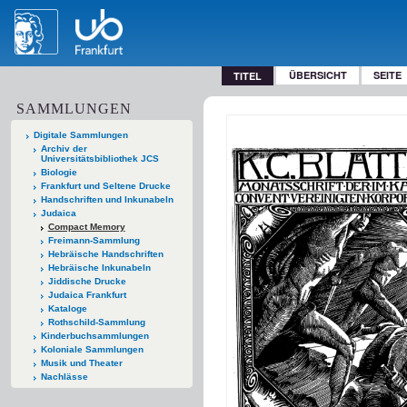
ÜBERSICHT
SEITE
TITEL
SAMMLUNGEN
Digitale Sammlungen
Archiv der
Universitätsbibliothek JCS
Biologie
Frankfurt und Seltene Drucke
Handschriften und Inkunabeln
Judaica
Compact Memory
Freimann-Sammlung
Hebräische Handschriften
Hebräische Inkunabeln
Jiddische Drucke
Judaica Frankfurt
Kataloge
Rothschild-Sammlung
Kinderbuchsammlungen
Koloniale Sammlungen
Musik und Theater
Nachlässe