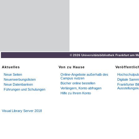
© 2026 Universitätsbibliothek Frankfurt am M
Aktuelles
Von zu Hause
Veröffentli
Neue Seiten
Online-Angebote außerhalb des
Hochschulpubl
Campus nutzen
Neuerwerbungslisten
Digitale Samm
Bücher online bestellen
Neue Datenbanken
Frankfurter Bi
Verlängern, Konto abfragen
Ausstellungsk
Führungen und Schulungen
Hilfe zu Ihrem Konto
Visual Library Server 2018