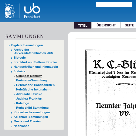
ÜBERSICHT
SEITE
TITEL
SAMMLUNGEN
Digitale Sammlungen
Archiv der
Universitätsbibliothek JCS
Biologie
Frankfurt und Seltene Drucke
Handschriften und Inkunabeln
Judaica
Compact Memory
Freimann-Sammlung
Hebräische Handschriften
Hebräische Inkunabeln
Jiddische Drucke
Judaica Frankfurt
Kataloge
Rothschild-Sammlung
Kinderbuchsammlungen
Koloniale Sammlungen
Musik und Theater
Nachlässe