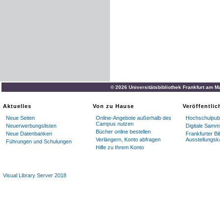
© 2026 Universitätsbibliothek Frankfurt am M
Aktuelles
Von zu Hause
Veröffentli
Neue Seiten
Online-Angebote außerhalb des
Hochschulpubl
Campus nutzen
Neuerwerbungslisten
Digitale Samm
Bücher online bestellen
Neue Datenbanken
Frankfurter Bi
Verlängern, Konto abfragen
Ausstellungsk
Führungen und Schulungen
Hilfe zu Ihrem Konto
Visual Library Server 2018