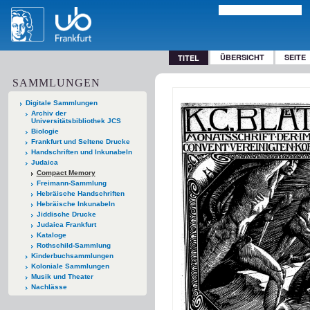
ÜBERSICHT
SEITE
TITEL
SAMMLUNGEN
Digitale Sammlungen
Archiv der
Universitätsbibliothek JCS
Biologie
Frankfurt und Seltene Drucke
Handschriften und Inkunabeln
Judaica
Compact Memory
Freimann-Sammlung
Hebräische Handschriften
Hebräische Inkunabeln
Jiddische Drucke
Judaica Frankfurt
Kataloge
Rothschild-Sammlung
Kinderbuchsammlungen
Koloniale Sammlungen
Musik und Theater
Nachlässe