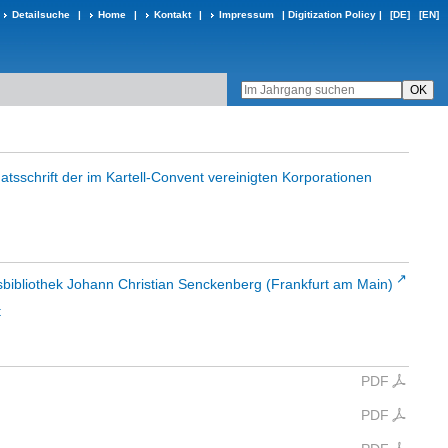
Detailsuche
|
Home
|
Kontakt
|
Impressum
|
Digitization Policy
|
[DE]
[EN]
atsschrift der im Kartell-Convent vereinigten Korporationen
sbibliothek Johann Christian Senckenberg (Frankfurt am Main)
t
PDF
PDF