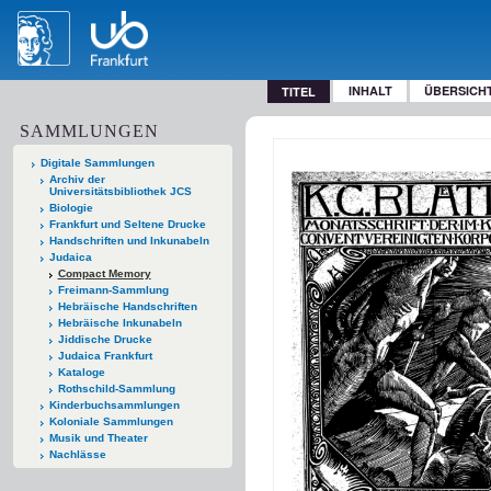
INHALT
ÜBERSICH
TITEL
SAMMLUNGEN
Digitale Sammlungen
Archiv der
Universitätsbibliothek JCS
Biologie
Frankfurt und Seltene Drucke
Handschriften und Inkunabeln
Judaica
Compact Memory
Freimann-Sammlung
Hebräische Handschriften
Hebräische Inkunabeln
Jiddische Drucke
Judaica Frankfurt
Kataloge
Rothschild-Sammlung
Kinderbuchsammlungen
Koloniale Sammlungen
Musik und Theater
Nachlässe