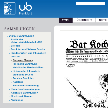
ÜBERSICHT
SEITE
TITEL
SAMMLUNGEN
Digitale Sammlungen
Archiv der
Universitätsbibliothek JCS
Biologie
Frankfurt und Seltene Drucke
Handschriften und Inkunabeln
Judaica
Compact Memory
Freimann-Sammlung
Hebräische Handschriften
Hebräische Inkunabeln
Jiddische Drucke
Judaica Frankfurt
Kataloge
Rothschild-Sammlung
Kinderbuchsammlungen
Koloniale Sammlungen
Musik und Theater
Nachlässe