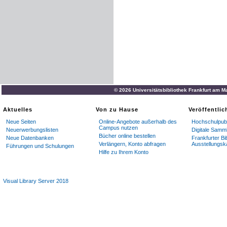
© 2026 Universitätsbibliothek Frankfurt am M
Aktuelles
Von zu Hause
Veröffentli
Neue Seiten
Online-Angebote außerhalb des
Hochschulpubl
Campus nutzen
Neuerwerbungslisten
Digitale Samm
Bücher online bestellen
Neue Datenbanken
Frankfurter Bi
Verlängern, Konto abfragen
Ausstellungsk
Führungen und Schulungen
Hilfe zu Ihrem Konto
Visual Library Server 2018