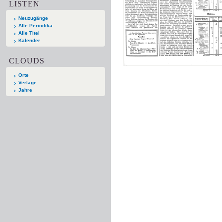
LISTEN
Neuzugänge
Alle Periodika
Alle Titel
Kalender
CLOUDS
Orte
Verlage
Jahre