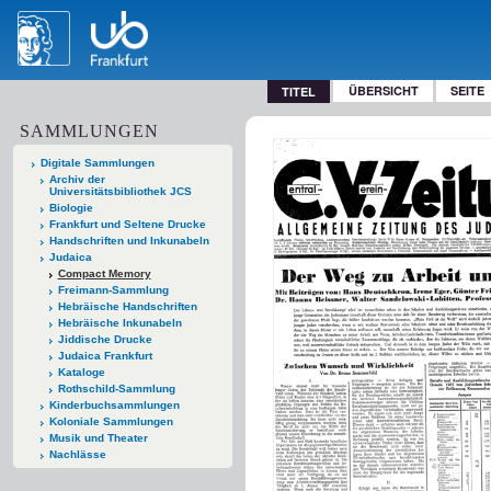
ÜBERSICHT
SEITE
TITEL
SAMMLUNGEN
Digitale Sammlungen
Archiv der
Universitätsbibliothek JCS
Biologie
Frankfurt und Seltene Drucke
Handschriften und Inkunabeln
Judaica
Compact Memory
Freimann-Sammlung
Hebräische Handschriften
Hebräische Inkunabeln
Jiddische Drucke
Judaica Frankfurt
Kataloge
Rothschild-Sammlung
Kinderbuchsammlungen
Koloniale Sammlungen
Musik und Theater
Nachlässe