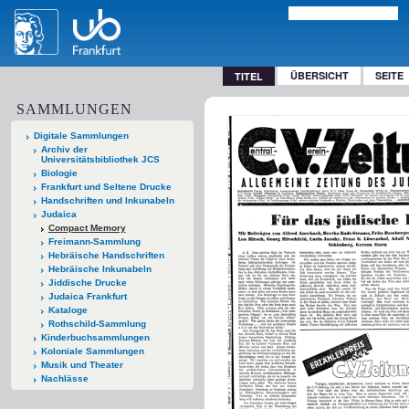
ÜBERSICHT
SEITE
TITEL
SAMMLUNGEN
Digitale Sammlungen
Archiv der
Universitätsbibliothek JCS
Biologie
Frankfurt und Seltene Drucke
Handschriften und Inkunabeln
Judaica
Compact Memory
Freimann-Sammlung
Hebräische Handschriften
Hebräische Inkunabeln
Jiddische Drucke
Judaica Frankfurt
Kataloge
Rothschild-Sammlung
Kinderbuchsammlungen
Koloniale Sammlungen
Musik und Theater
Nachlässe