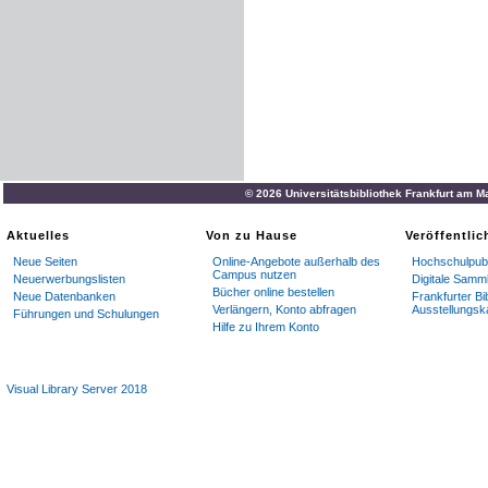
© 2026 Universitätsbibliothek Frankfurt am M
Aktuelles
Von zu Hause
Veröffentli
Neue Seiten
Online-Angebote außerhalb des
Hochschulpubl
Campus nutzen
Neuerwerbungslisten
Digitale Samm
Bücher online bestellen
Neue Datenbanken
Frankfurter Bi
Verlängern, Konto abfragen
Ausstellungsk
Führungen und Schulungen
Hilfe zu Ihrem Konto
Visual Library Server 2018