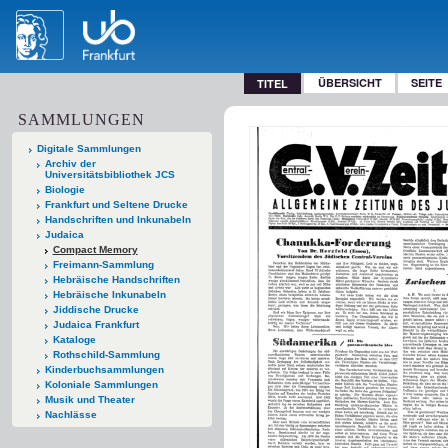
ÜBERSICHT
SEITE
TITEL
SAMMLUNGEN
Digitale Sammlungen
Archiv der
Universitätsbibliothek JCS
Biologie
Frankfurt und Seltene Drucke
Handschriften und Inkunabeln
Judaica
Compact Memory
Freimann-Sammlung
Hebräische Handschriften
Hebräische Inkunabeln
Jiddische Drucke
Judaica Frankfurt
Kataloge
Rothschild-Sammlung
Kinderbuchsammlungen
Koloniale Sammlungen
Musik und Theater
Nachlässe