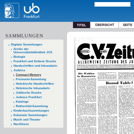
ÜBERSICHT
SEITE
TITEL
SAMMLUNGEN
Digitale Sammlungen
Archiv der
Universitätsbibliothek JCS
Biologie
Frankfurt und Seltene Drucke
Handschriften und Inkunabeln
Judaica
Compact Memory
Freimann-Sammlung
Hebräische Handschriften
Hebräische Inkunabeln
Jiddische Drucke
Judaica Frankfurt
Kataloge
Rothschild-Sammlung
Kinderbuchsammlungen
Koloniale Sammlungen
Musik und Theater
Nachlässe