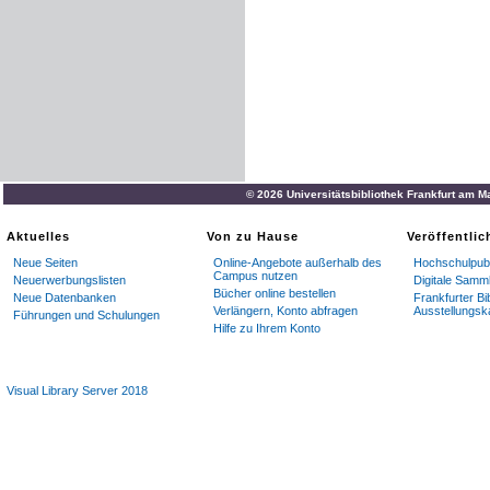
© 2026 Universitätsbibliothek Frankfurt am M
Aktuelles
Von zu Hause
Veröffentli
Neue Seiten
Online-Angebote außerhalb des
Hochschulpubl
Campus nutzen
Neuerwerbungslisten
Digitale Samm
Bücher online bestellen
Neue Datenbanken
Frankfurter Bi
Verlängern, Konto abfragen
Ausstellungsk
Führungen und Schulungen
Hilfe zu Ihrem Konto
Visual Library Server 2018