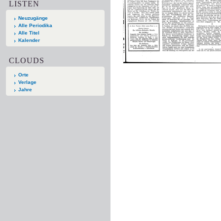
LISTEN
Neuzugänge
Alle Periodika
Alle Titel
Kalender
CLOUDS
Orte
Verlage
Jahre