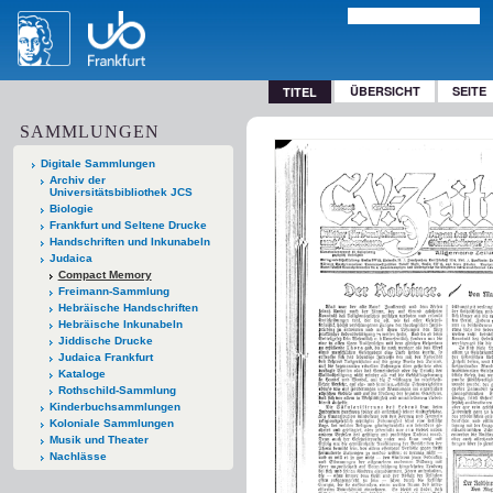
ÜBERSICHT
SEITE
TITEL
SAMMLUNGEN
Digitale Sammlungen
Archiv der
Universitätsbibliothek JCS
Biologie
Frankfurt und Seltene Drucke
Handschriften und Inkunabeln
Judaica
Compact Memory
Freimann-Sammlung
Hebräische Handschriften
Hebräische Inkunabeln
Jiddische Drucke
Judaica Frankfurt
Kataloge
Rothschild-Sammlung
Kinderbuchsammlungen
Koloniale Sammlungen
Musik und Theater
Nachlässe