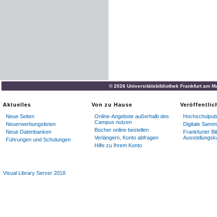
© 2026 Universitätsbibliothek Frankfurt am M
Aktuelles
Von zu Hause
Veröffentli
Neue Seiten
Online-Angebote außerhalb des
Hochschulpubl
Campus nutzen
Neuerwerbungslisten
Digitale Samm
Bücher online bestellen
Neue Datenbanken
Frankfurter Bi
Verlängern, Konto abfragen
Ausstellungsk
Führungen und Schulungen
Hilfe zu Ihrem Konto
Visual Library Server 2018