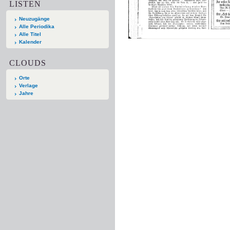
LISTEN
Neuzugänge
Alle Periodika
Alle Titel
Kalender
CLOUDS
Orte
Verlage
Jahre