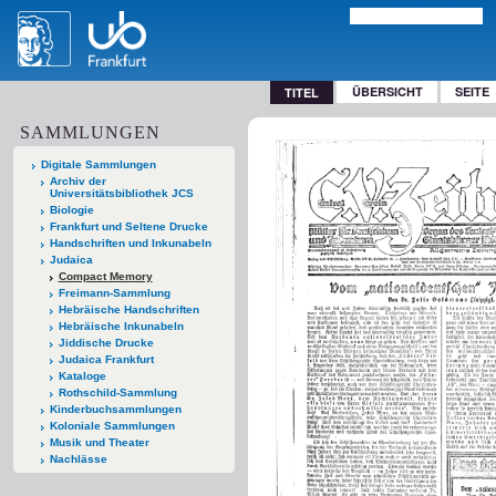
ÜBERSICHT
SEITE
TITEL
SAMMLUNGEN
Digitale Sammlungen
Archiv der
Universitätsbibliothek JCS
Biologie
Frankfurt und Seltene Drucke
Handschriften und Inkunabeln
Judaica
Compact Memory
Freimann-Sammlung
Hebräische Handschriften
Hebräische Inkunabeln
Jiddische Drucke
Judaica Frankfurt
Kataloge
Rothschild-Sammlung
Kinderbuchsammlungen
Koloniale Sammlungen
Musik und Theater
Nachlässe