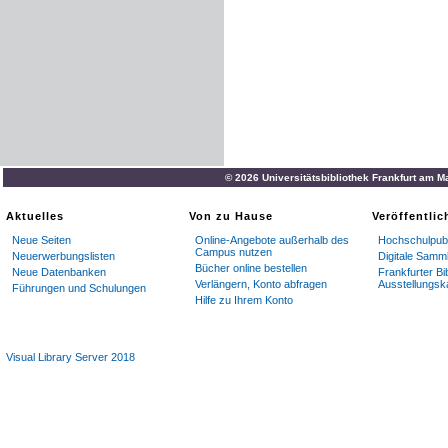
© 2026 Universitätsbibliothek Frankfurt am M
Aktuelles
Von zu Hause
Veröffentli
Neue Seiten
Online-Angebote außerhalb des
Hochschulpubl
Campus nutzen
Neuerwerbungslisten
Digitale Samm
Bücher online bestellen
Neue Datenbanken
Frankfurter Bi
Verlängern, Konto abfragen
Ausstellungsk
Führungen und Schulungen
Hilfe zu Ihrem Konto
Visual Library Server 2018