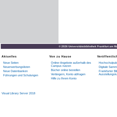
© 2026 Universitätsbibliothek Frankfurt am M
Aktuelles
Von zu Hause
Veröffentli
Neue Seiten
Online-Angebote außerhalb des
Hochschulpubl
Campus nutzen
Neuerwerbungslisten
Digitale Samm
Bücher online bestellen
Neue Datenbanken
Frankfurter Bi
Verlängern, Konto abfragen
Ausstellungsk
Führungen und Schulungen
Hilfe zu Ihrem Konto
Visual Library Server 2018