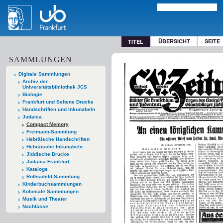
ÜBERSICHT
SEITE
TITEL
SAMMLUNGEN
Digitale Sammlungen
Archiv der
Universitätsbibliothek JCS
Biologie
Frankfurt und Seltene Drucke
Handschriften und Inkunabeln
Judaica
Compact Memory
Freimann-Sammlung
Hebräische Handschriften
Hebräische Inkunabeln
Jiddische Drucke
Judaica Frankfurt
Kataloge
Rothschild-Sammlung
Kinderbuchsammlungen
Koloniale Sammlungen
Musik und Theater
Nachlässe