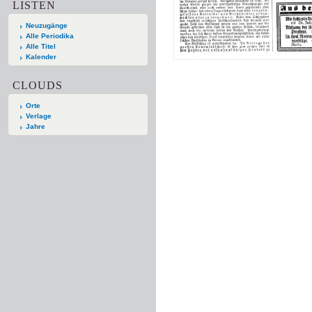
LISTEN
Neuzugänge
Alle Periodika
Alle Titel
Kalender
CLOUDS
Orte
Verlage
Jahre