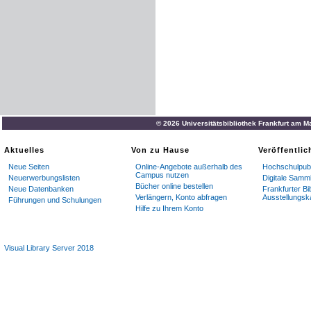
© 2026 Universitätsbibliothek Frankfurt am M
Aktuelles
Von zu Hause
Veröffentli
Neue Seiten
Online-Angebote außerhalb des
Hochschulpubl
Campus nutzen
Neuerwerbungslisten
Digitale Samm
Bücher online bestellen
Neue Datenbanken
Frankfurter Bi
Verlängern, Konto abfragen
Ausstellungsk
Führungen und Schulungen
Hilfe zu Ihrem Konto
Visual Library Server 2018