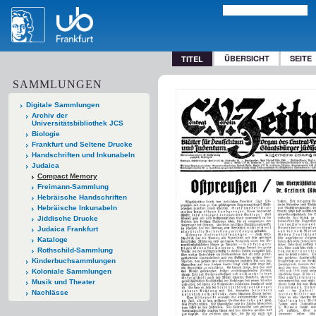
ÜBERSICHT
SEITE
TITEL
SAMMLUNGEN
Digitale Sammlungen
Archiv der
Universitätsbibliothek JCS
Biologie
Frankfurt und Seltene Drucke
Handschriften und Inkunabeln
Judaica
Compact Memory
Freimann-Sammlung
Hebräische Handschriften
Hebräische Inkunabeln
Jiddische Drucke
Judaica Frankfurt
Kataloge
Rothschild-Sammlung
Kinderbuchsammlungen
Koloniale Sammlungen
Musik und Theater
Nachlässe