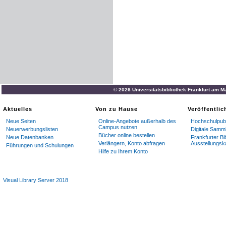
© 2026 Universitätsbibliothek Frankfurt am M
Aktuelles
Von zu Hause
Veröffentli
Neue Seiten
Online-Angebote außerhalb des
Hochschulpubl
Campus nutzen
Neuerwerbungslisten
Digitale Samm
Bücher online bestellen
Neue Datenbanken
Frankfurter Bi
Verlängern, Konto abfragen
Ausstellungsk
Führungen und Schulungen
Hilfe zu Ihrem Konto
Visual Library Server 2018