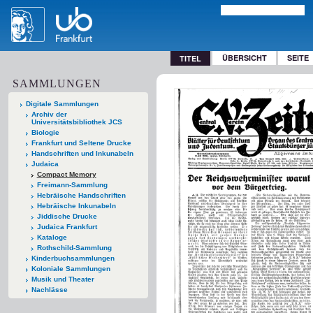
ÜBERSICHT
SEITE
TITEL
SAMMLUNGEN
Digitale Sammlungen
Archiv der
Universitätsbibliothek JCS
Biologie
Frankfurt und Seltene Drucke
Handschriften und Inkunabeln
Judaica
Compact Memory
Freimann-Sammlung
Hebräische Handschriften
Hebräische Inkunabeln
Jiddische Drucke
Judaica Frankfurt
Kataloge
Rothschild-Sammlung
Kinderbuchsammlungen
Koloniale Sammlungen
Musik und Theater
Nachlässe