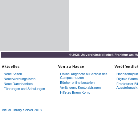
© 2026 Universitätsbibliothek Frankfurt am M
Aktuelles
Von zu Hause
Veröffentli
Neue Seiten
Online-Angebote außerhalb des
Hochschulpubl
Campus nutzen
Neuerwerbungslisten
Digitale Samm
Bücher online bestellen
Neue Datenbanken
Frankfurter Bi
Verlängern, Konto abfragen
Ausstellungsk
Führungen und Schulungen
Hilfe zu Ihrem Konto
Visual Library Server 2018