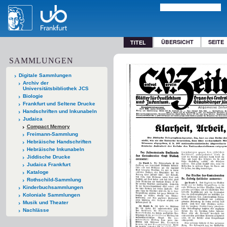
ÜBERSICHT
SEITE
TITEL
SAMMLUNGEN
Digitale Sammlungen
Archiv der
Universitätsbibliothek JCS
Biologie
Frankfurt und Seltene Drucke
Handschriften und Inkunabeln
Judaica
Compact Memory
Freimann-Sammlung
Hebräische Handschriften
Hebräische Inkunabeln
Jiddische Drucke
Judaica Frankfurt
Kataloge
Rothschild-Sammlung
Kinderbuchsammlungen
Koloniale Sammlungen
Musik und Theater
Nachlässe